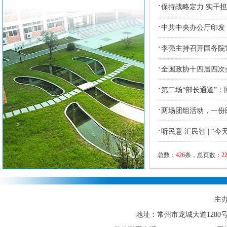
·
保持战略定力 实干
·
中共中央办公厅印发
·
李强主持召开国务院常
·
全国政协十四届四次
·
第二场“部长通道”
·
两场团组活动，一份
·
听民意 汇民智 | 
总数：
426
条，总页数：
2
主
地址：常州市龙城大道1280